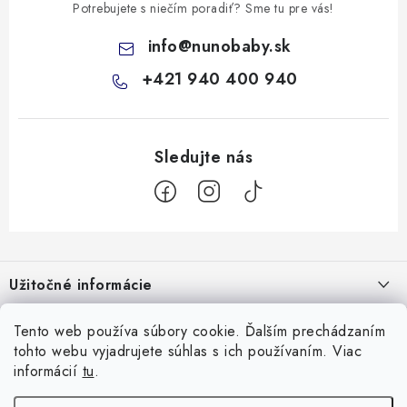
Potrebujete s niečím poradiť? Sme tu pre vás!
info
@
nunobaby.sk
+421 940 400 940
Z
á
Užitočné informácie
p
ä
Kontakty
Všetko o nákupe
Tento web používa súbory cookie. Ďalším prechádzaním
t
tohto webu vyjadrujete súhlas s ich používaním. Viac
O nás
i
10 Neuveriteľných tipov na zvládnutie refluxu u novorodencov, ktoré
informácií
tu
.
Facebook
e
Hodnotenie obchodu
vám pediatri nepovedia!