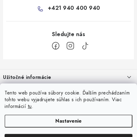
+421 940 400 940
Z
á
Užitočné informácie
p
ä
Kontakty
Všetko o nákupe
Tento web používa súbory cookie. Ďalším prechádzaním
t
tohto webu vyjadrujete súhlas s ich používaním. Viac
O nás
i
10 Neuveriteľných tipov na zvládnutie refluxu u novorodencov, ktoré
informácií
tu
.
Facebook
e
Hodnotenie obchodu
vám pediatri nepovedia!
Nastavenie
Prijímame online platby
Prečo nakupovať u nás
Doprava
Garancia najlepšej ceny