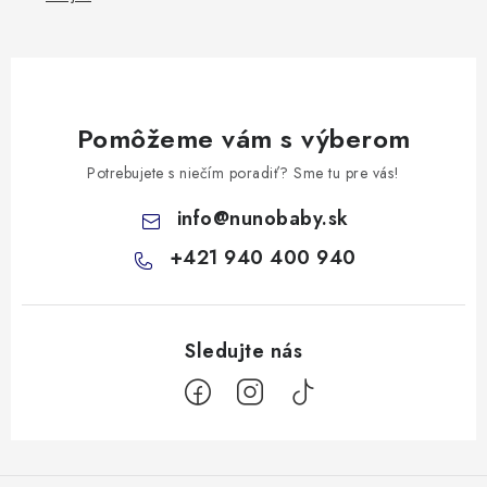
Pomôžeme vám s výberom
Potrebujete s niečím poradiť? Sme tu pre vás!
info
@
nunobaby.sk
+421 940 400 940
Z
á