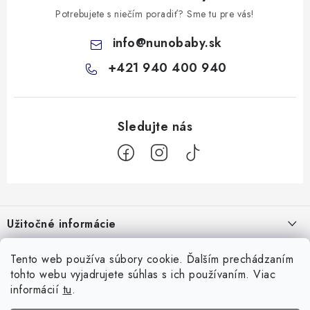
Potrebujete s niečím poradiť? Sme tu pre vás!
info
@
nunobaby.sk
+421 940 400 940
Z
á
Užitočné informácie
p
ä
Kontakty
Tento web používa súbory cookie. Ďalším prechádzaním
Všetko o nákupe
t
tohto webu vyjadrujete súhlas s ich používaním. Viac
O nás
i
10 Neuveriteľných tipov na zvládnutie refluxu u novorodencov, ktoré
informácií
tu
.
Facebook
e
Hodnotenie obchodu
vám pediatri nepovedia!