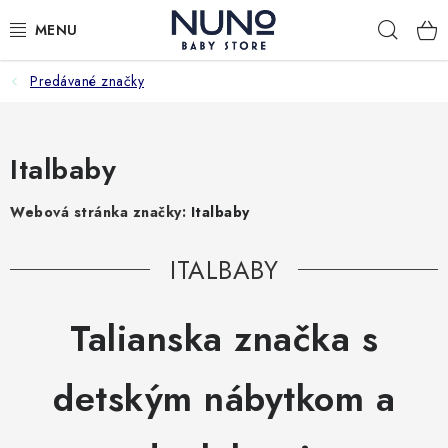
Prejsť
Hľad
na
obsah
Predávané značky
ZĽAVY
NOVINKY
Italbaby
DETSKÉ IZBY
Webová stránka značky:
Italbaby
NÁBYTOK
ITALBABY
TEXTÍLIE
Talianska značka s
DOPLNKY
detským nábytkom a
STAROSTLIVOSŤ