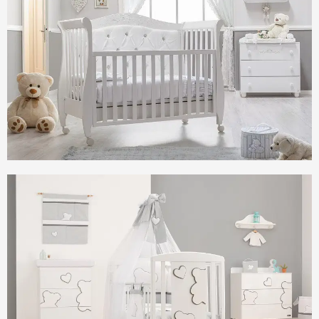
Kontakty
O nás
Hodnotenie obchodu
Prečo nakupovať u nás
Garancia najlepšej ceny
Darčeková poukážka
Spolupráca s influencermi
BABY zoznam obľúbených produktov
Katalógy
Často kladené otázky - FAQ Reklamácie
Staň sa súčasťou Nunobaby