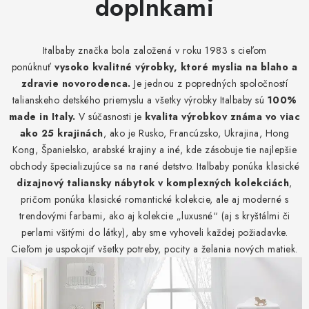
doplnkami
HRAČKY
CESTOVANIE
Italbaby značka bola založená v roku 1983 s cieľom
ponúknuť
vysoko kvalitné výrobky, ktoré myslia na blaho a
OBLEČENIE
zdravie novorodenca.
Je jednou z popredných spoločností
talianskeho detského priemyslu a všetky výrobky Italbaby sú
100%
PERSONALIZOVANÉ PRODUKTY
made in Italy.
V súčasnosti je
kvalita výrobkov známa vo viac
ako 25 krajinách
, ako je Rusko, Francúzsko, Ukrajina, Hong
POUKAZY
Kong, Španielsko, arabské krajiny a iné, kde zásobuje tie najlepšie
obchody špecializujúce sa na rané detstvo. Italbaby ponúka klasické
SADY
dizajnový taliansky nábytok
v komplexných kolekciách
,
pričom ponúka klasické romantické kolekcie, ale aj moderné s
trendovými farbami, ako aj kolekcie „luxusné“ (aj s kryštálmi či
REGISTRÁCIA AFFILIATE PARTNERA
perlami všitými do látky), aby sme vyhoveli každej požiadavke.
Cieľom je uspokojiť všetky potreby, pocity a želania nových matiek.
REFLUX
ZNAČKY