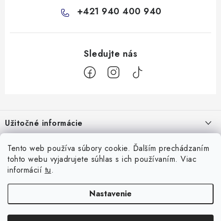
+421 940 400 940
Z
á
Užitočné informácie
p
ä
Kontakty
Všetko o nákupe
Tento web používa súbory cookie. Ďalším prechádzaním
t
tohto webu vyjadrujete súhlas s ich používaním. Viac
O nás
i
10 Neuveriteľných tipov na zvládnutie refluxu u novorodencov, ktoré
informácií
tu
.
Facebook
e
Hodnotenie obchodu
vám pediatri nepovedia!
Nastavenie
Prijímame online platby
Prečo nakupovať u nás
Doprava
Garancia najlepšej ceny