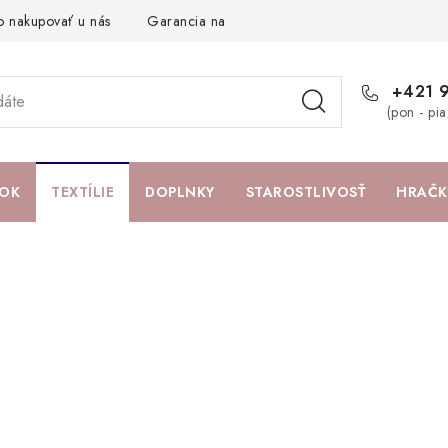
o nakupovať u nás
Garancia najlepšej ceny
Darčeková pouká
+421 
(pon - pi
OK
TEXTÍLIE
DOPLNKY
STAROSTLIVOSŤ
HRAČK