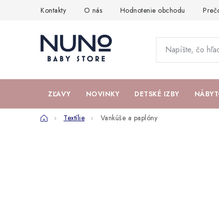
Prejsť
Kontakty
O nás
Hodnotenie obchodu
Preč
na
obsah
ZĽAVY
NOVINKY
DETSKÉ IZBY
NÁBYT
Domov
Textílie
Vankúše a paplóny