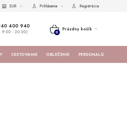
žka
EUR
Spolupráca s influencermi
BABY zoznam obľúbených prod
Prihlásenie
Registrácia
940 400 940
Prázdny košík
a: 9:00 - 20:00)
NÁKUPNÝ
KOŠÍK
Y
CESTOVANIE
OBLEČENIE
PERSONALIZOVANÉ PR