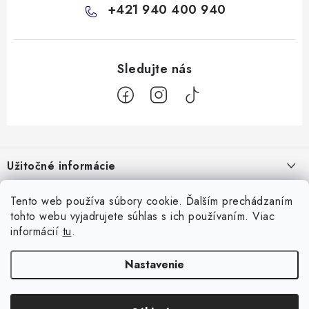
+421 940 400 940
Z
á
Užitočné informácie
p
ä
Kontakty
Všetko o nákupe
Tento web používa súbory cookie. Ďalším prechádzaním
t
tohto webu vyjadrujete súhlas s ich používaním. Viac
O nás
i
10 Neuveriteľných tipov na zvládnutie refluxu u novorodencov, ktoré
informácií
tu
.
Facebook
e
Hodnotenie obchodu
vám pediatri nepovedia!
Nastavenie
Prijímame online platby
Prečo nakupovať u nás
Doprava
Garancia najlepšej ceny