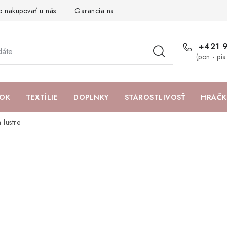
o nakupovať u nás
Garancia najlepšej ceny
Darčeková pouká
+421 
(pon - pi
OK
TEXTÍLIE
DOPLNKY
STAROSTLIVOSŤ
HRAČK
 lustre