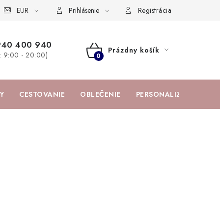
žka
EUR
Spolupráca s influencermi
BABY zoznam obľúbených prod
Prihlásenie
Registrácia
940 400 940
Prázdny košík
a: 9:00 - 20:00)
NÁKUPNÝ
KOŠÍK
Y
CESTOVANIE
OBLEČENIE
PERSONALIZOVANÉ PR