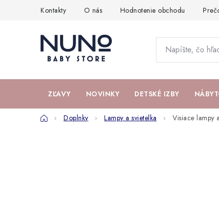
Prejsť
Kontakty
O nás
Hodnotenie obchodu
Preč
na
obsah
ZĽAVY
NOVINKY
DETSKÉ IZBY
NÁBYT
Domov
Doplnky
Lampy a svietelka
Visiace lampy a