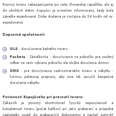
HRAČKY
Rozvoz tovaru zabezpečujeme po celej Slovenskej republike, ale aj
do okolitých štátov. Kupujúci je e-mailom informovaný, kedy bola
CESTOVANIE
zásielka expedovaná. Doba dodania je zvyčajne do 24 hodín od vy-
expedovania.
OBLEČENIE
Dopravné spoločnosti:
PERSONALIZOVANÉ PRODUKTY
GLS
- doručovanie bežného tovaru
POUKAZY
Packeta
- Zásielkovňa - doručovanie na pobočku pre osobný
odber na vami vybranú pobočku ale služba doručenie domov
SADY
GEIS
- pre doručovanie nadrozmerného tovaru a nábytku -
formou paletovej prepravy, aby sme tak zaručili bezpečné
REGISTRÁCIA AFFILIATE PARTNERA
doručenie nábytku
REFLUX
Povinnosti Kupujúceho pri prevzatí tovaru:
Zákazník je povinný skontrolovať fyzickú neporušenosť a
ZNAČKY
kompletnosť tovaru (počet balíkov) pri jeho preberaní a prípadné
nedostatky uviesť do preberacích dokumentov a nechať potvrdiť