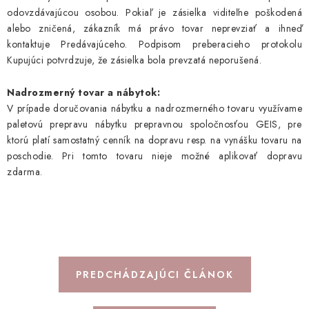
odovzdávajúcou osobou. Pokiaľ je zásielka viditeľne poškodená
Kontakty
O nás
Hodnotenie obchodu
alebo zničená, zákazník má právo tovar neprevziať a ihneď
Prečo nakupovať u nás
Garancia najlepšej ceny
kontaktuje Predávajúceho. Podpisom preberacieho protokolu
Kupujúci potvrdzuje, že zásielka bola prevzatá neporušená.
Darčeková poukážka
Spolupráca s influencermi
BABY zoznam obľúbených produktov
Katalógy
Nadrozmerný tovar a nábytok:
Často kladené otázky - FAQ Reklamácie
V prípade doručovania nábytku a nadrozmerného tovaru využívame
paletovú prepravu nábytku prepravnou spoločnosťou GEIS, pre
Staň sa súčasťou Nunobaby
ktorú platí samostatný cenník na dopravu resp. na vynášku tovaru na
poschodie. Pri tomto tovaru nieje možné aplikovať dopravu
zdarma.
PREDCHÁDZAJÚCI ČLÁNOK