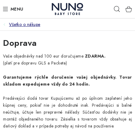
Prejsť
Hľad
na
obsah
Všetko o nákupe
ZĽAVY
Doprava
NOVINKY
Vaše objednávky nad 100 eur doručujeme
ZDARMA.
DETSKÉ IZBY
(platí pre dopravu GLS a Packeta)
NÁBYTOK
Garantujeme rýchle doručenie vašej objednávky. Tovar
skladom expedujeme vždy do 24 hodín.
TEXTÍLIE
Predávajúci dodá tovar Kupujúcemu až po úplnom zaplatení jeho
DOPLNKY
kúpnej ceny, pokiaľ nie je dohodnuté inak. Predávajúci si balné
neúčtuje, účtuje len prepravné náklady. Súčasťou dodávky nie je
montáž objednaného tovaru. Zásielka s tovarom vždy obsahuje aj
STAROSTLIVOSŤ
daňový doklad a v prípade potreby aj návod na používanie.