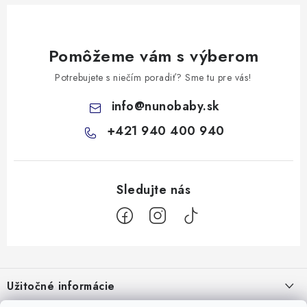
Pomôžeme vám s výberom
Potrebujete s niečím poradiť? Sme tu pre vás!
info
@
nunobaby.sk
+421 940 400 940
Z
á
Užitočné informácie
p