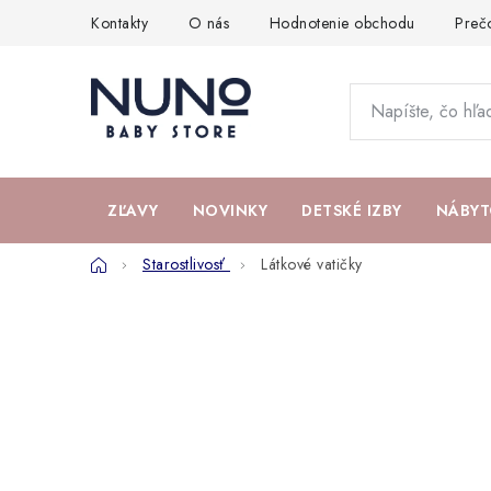
Prejsť
Kontakty
O nás
Hodnotenie obchodu
Preč
na
obsah
ZĽAVY
NOVINKY
DETSKÉ IZBY
NÁBYT
Domov
Starostlivosť
Látkové vatičky