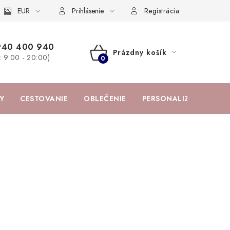
žka
EUR
Spolupráca s influencermi
BABY zoznam obľúbených prod
Prihlásenie
Registrácia
940 400 940
Prázdny košík
a: 9:00 - 20:00)
NÁKUPNÝ
KOŠÍK
Y
CESTOVANIE
OBLEČENIE
PERSONALIZOVANÉ PR