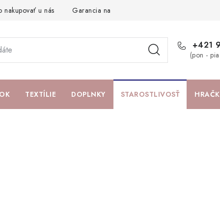
o nakupovať u nás
Garancia najlepšej ceny
Darčeková pouká
+421 
(pon - pi
OK
TEXTÍLIE
DOPLNKY
STAROSTLIVOSŤ
HRAČK