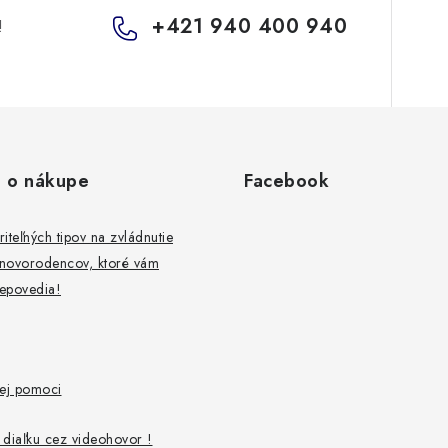
+421 940 400 940
!
 o nákupe
Facebook
iteľných tipov na zvládnutie
 novorodencov, ktoré vám
nepovedia!
vej pomoci
diaľku cez videohovor !