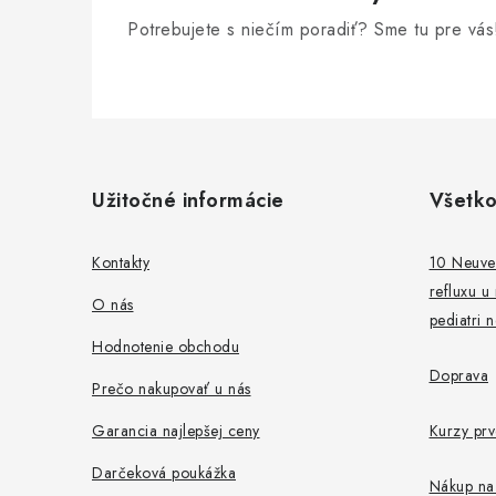
Potrebujete s niečím poradiť? Sme tu pre vás
Z
á
Užitočné informácie
Všetko
p
ä
Kontakty
10 Neuver
refluxu u
t
O nás
pediatri 
i
Hodnotenie obchodu
Doprava
e
Prečo nakupovať u nás
Garancia najlepšej ceny
Kurzy pr
Darčeková poukážka
Nákup na 