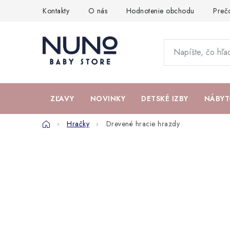
Prejsť
Kontakty
O nás
Hodnotenie obchodu
Preč
na
obsah
ZĽAVY
NOVINKY
DETSKÉ IZBY
NÁBYT
Domov
Hračky
Drevené hracie hrazdy