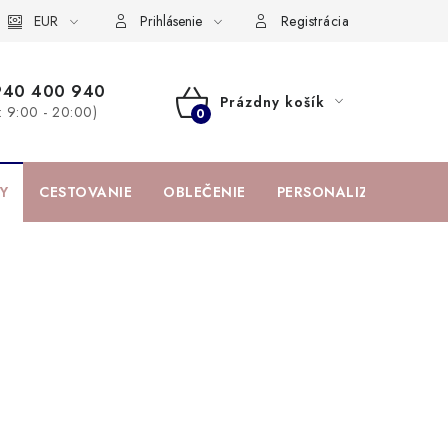
žka
EUR
Spolupráca s influencermi
BABY zoznam obľúbených prod
Prihlásenie
Registrácia
940 400 940
Prázdny košík
a: 9:00 - 20:00)
NÁKUPNÝ
KOŠÍK
Y
CESTOVANIE
OBLEČENIE
PERSONALIZOVANÉ PR