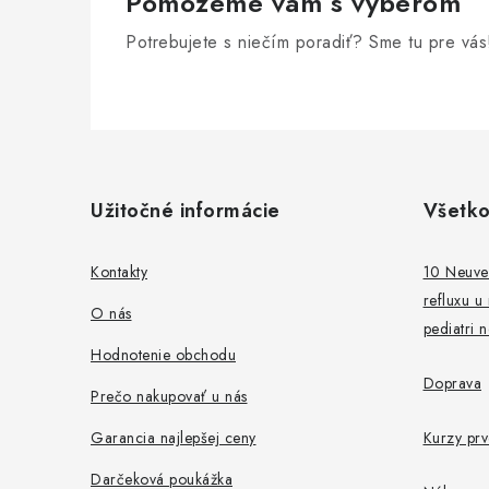
Pomôžeme vám s výberom
Potrebujete s niečím poradiť? Sme tu pre vás
Z
á
Užitočné informácie
Všetko
p
ä
Kontakty
10 Neuver
refluxu u
t
O nás
pediatri 
i
Hodnotenie obchodu
Doprava
e
Prečo nakupovať u nás
Garancia najlepšej ceny
Kurzy pr
Darčeková poukážka