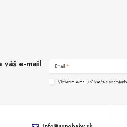
 váš e-mail
Email
Vložením e-mailu súhlasíte s
podmienka
info
@
nunobaby.sk