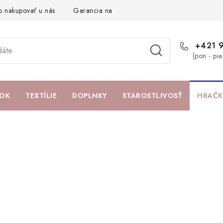
o nakupovať u nás
Garancia najlepšej ceny
Darčeková pouká
+421 
(pon - pi
OK
TEXTÍLIE
DOPLNKY
STAROSTLIVOSŤ
HRAČK