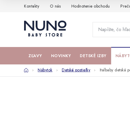
Prejsť
Kontakty
O nás
Hodnotenie obchodu
Preč
na
obsah
ZĽAVY
NOVINKY
DETSKÉ IZBY
NÁBYT
Domov
Nábytok
Detské postieľky
Italbaby detská 