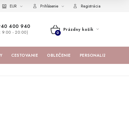
žka
EUR
Spolupráca s influencermi
BABY zoznam obľúbených prod
Prihlásenie
Registrácia
940 400 940
Prázdny košík
a: 9:00 - 20:00)
NÁKUPNÝ
KOŠÍK
Y
CESTOVANIE
OBLEČENIE
PERSONALIZOVANÉ PR