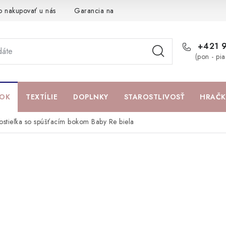
o nakupovať u nás
Garancia najlepšej ceny
Darčeková pouká
+421 
(pon - pi
OK
TEXTÍLIE
DOPLNKY
STAROSTLIVOSŤ
HRAČK
postieľka so spúšťacím bokom Baby Re biela