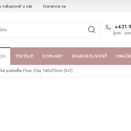
o nakupovať u nás
Garancia najlepšej ceny
Darčeková pouká
+421 
(pon - pi
OK
TEXTÍLIE
DOPLNKY
STAROSTLIVOSŤ
HRAČK
ľná postieľka Flow Clay 140x70cm (2v1)