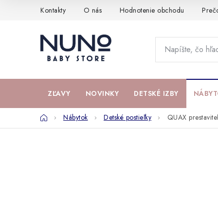
Prejsť
Kontakty
O nás
Hodnotenie obchodu
Preč
na
obsah
ZĽAVY
NOVINKY
DETSKÉ IZBY
NÁBYT
Domov
Nábytok
Detské postieľky
QUAX prestavite