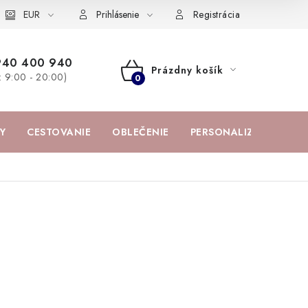
žka
EUR
Spolupráca s influencermi
BABY zoznam obľúbených prod
Prihlásenie
Registrácia
940 400 940
Prázdny košík
a: 9:00 - 20:00)
NÁKUPNÝ
KOŠÍK
Y
CESTOVANIE
OBLEČENIE
PERSONALIZOVANÉ PR