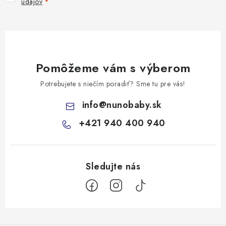
údajov
Pomôžeme vám s výberom
Potrebujete s niečím poradiť? Sme tu pre vás!
info
@
nunobaby.sk
+421 940 400 940
Z