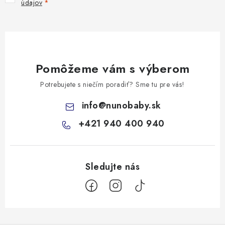
údajov
Pomôžeme vám s výberom
Potrebujete s niečím poradiť? Sme tu pre vás!
info
@
nunobaby.sk
+421 940 400 940
Z