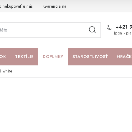
o nakupovať u nás
Garancia najlepšej ceny
Darčeková pouká
+421 
(pon - pi
OK
TEXTÍLIE
DOPLNKY
STAROSTLIVOSŤ
HRAČK
d white