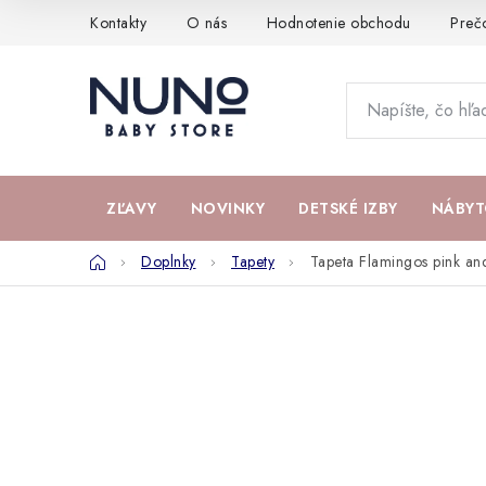
Prejsť
Kontakty
O nás
Hodnotenie obchodu
Preč
na
obsah
ZĽAVY
NOVINKY
DETSKÉ IZBY
NÁBYT
Domov
Doplnky
Tapety
Tapeta Flamingos pink an