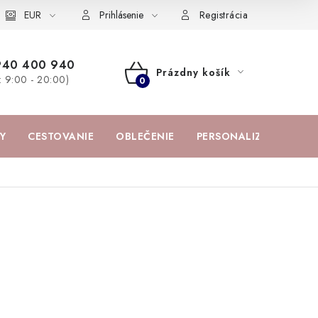
žka
EUR
Spolupráca s influencermi
BABY zoznam obľúbených prod
Prihlásenie
Registrácia
940 400 940
Prázdny košík
a: 9:00 - 20:00)
NÁKUPNÝ
KOŠÍK
Y
CESTOVANIE
OBLEČENIE
PERSONALIZOVANÉ PR