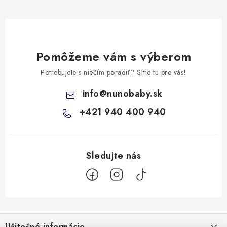
Pomôžeme vám s výberom
Potrebujete s niečím poradiť? Sme tu pre vás!
info
@
nunobaby.sk
+421 940 400 940
Z
á
Užitočné informácie