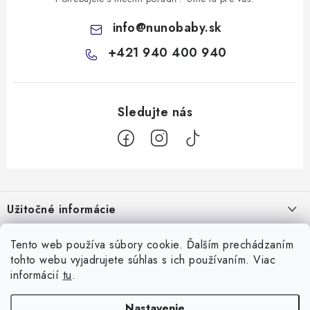
info
@
nunobaby.sk
+421 940 400 940
Z
á
Užitočné informácie
p
ä
Kontakty
Všetko o nákupe
Tento web používa súbory cookie. Ďalším prechádzaním
t
tohto webu vyjadrujete súhlas s ich používaním. Viac
O nás
i
10 Neuveriteľných tipov na zvládnutie refluxu u novorodencov, ktoré
informácií
tu
.
Facebook
e
Hodnotenie obchodu
vám pediatri nepovedia!
Nastavenie