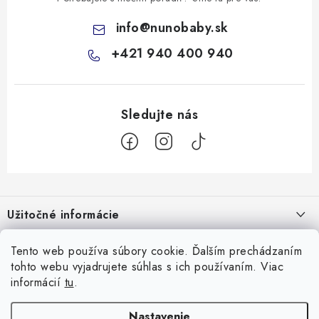
info
@
nunobaby.sk
+421 940 400 940
Z
á
Užitočné informácie
p
ä
Kontakty
Všetko o nákupe
Tento web používa súbory cookie. Ďalším prechádzaním
t
tohto webu vyjadrujete súhlas s ich používaním. Viac
O nás
i
10 Neuveriteľných tipov na zvládnutie refluxu u novorodencov, ktoré
informácií
tu
.
Facebook
e
Hodnotenie obchodu
vám pediatri nepovedia!
Nastavenie