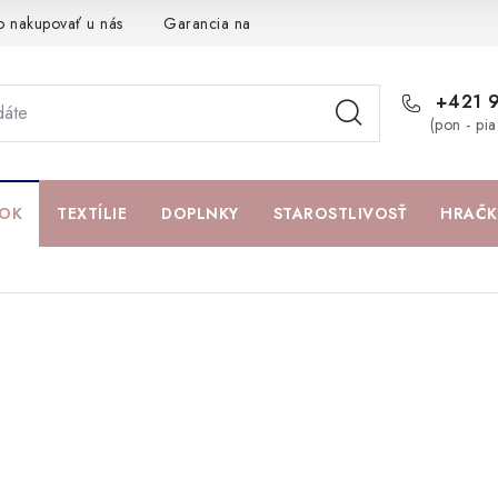
o nakupovať u nás
Garancia najlepšej ceny
Darčeková pouká
+421 
(pon - pi
OK
TEXTÍLIE
DOPLNKY
STAROSTLIVOSŤ
HRAČK