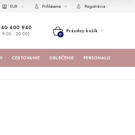
žka
EUR
Spolupráca s influencermi
BABY zoznam obľúbených prod
Prihlásenie
Registrácia
940 400 940
Prázdny košík
a: 9:00 - 20:00)
NÁKUPNÝ
KOŠÍK
Y
CESTOVANIE
OBLEČENIE
PERSONALIZOVANÉ PR