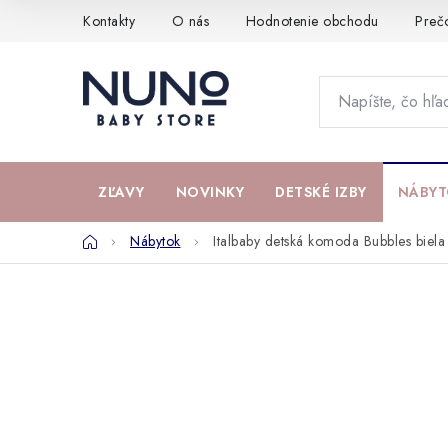
Prejsť
Kontakty
O nás
Hodnotenie obchodu
Preč
na
obsah
ZĽAVY
NOVINKY
DETSKÉ IZBY
NÁBYT
Domov
Nábytok
Italbaby detská komoda Bubbles biela