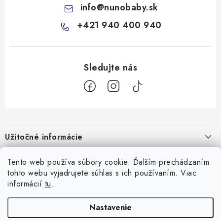
info
@
nunobaby.sk
+421 940 400 940
Z
á
Užitočné informácie
p
ä
Kontakty
Tento web používa súbory cookie. Ďalším prechádzaním
Všetko o nákupe
t
tohto webu vyjadrujete súhlas s ich používaním. Viac
O nás
i
10 Neuveriteľných tipov na zvládnutie refluxu u novorodencov, ktoré
informácií
tu
.
Facebook
e
Hodnotenie obchodu
vám pediatri nepovedia!
Nastavenie
Prijímame online platby
Prečo nakupovať u nás
Doprava