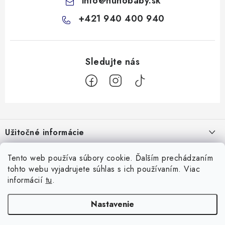
info
@
nunobaby.sk
+421 940 400 940
Z
á
Užitočné informácie
p
ä
Kontakty
Tento web používa súbory cookie. Ďalším prechádzaním
Všetko o nákupe
t
tohto webu vyjadrujete súhlas s ich používaním. Viac
O nás
i
10 Neuveriteľných tipov na zvládnutie refluxu u novorodencov, ktoré
informácií
tu
.
Facebook
e
Hodnotenie obchodu
vám pediatri nepovedia!
Nastavenie
Prijímame online platby
Prečo nakupovať u nás
Doprava