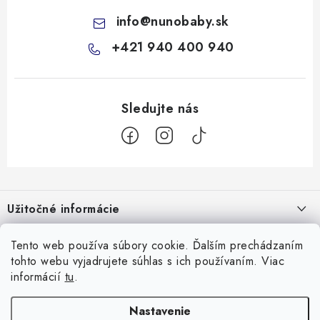
info
@
nunobaby.sk
+421 940 400 940
Z
á
Užitočné informácie
p
ä
Kontakty
Tento web používa súbory cookie. Ďalším prechádzaním
Všetko o nákupe
t
tohto webu vyjadrujete súhlas s ich používaním. Viac
O nás
i
10 Neuveriteľných tipov na zvládnutie refluxu u novorodencov, ktoré
informácií
tu
.
Facebook
e
Hodnotenie obchodu
vám pediatri nepovedia!
Nastavenie
Prijímame online platby
Prečo nakupovať u nás