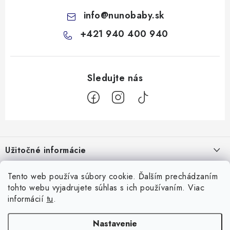
info
@
nunobaby.sk
+421 940 400 940
Z
á
Užitočné informácie
p
ä
Kontakty
Tento web používa súbory cookie. Ďalším prechádzaním
Všetko o nákupe
t
tohto webu vyjadrujete súhlas s ich používaním. Viac
O nás
i
10 Neuveriteľných tipov na zvládnutie refluxu u novorodencov, ktoré
informácií
tu
.
Facebook
e
Hodnotenie obchodu
vám pediatri nepovedia!
Nastavenie
Prijímame online platby
Prečo nakupovať u nás