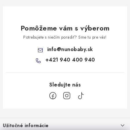
Pomôžeme vám s výberom
Potrebujete s niečím poradiť? Sme tu pre vás!
info
@
nunobaby.sk
+421 940 400 940
Z
á
Užitočné informácie
p