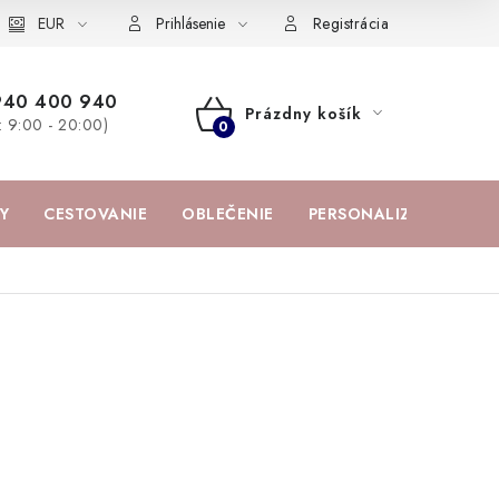
žka
EUR
Spolupráca s influencermi
BABY zoznam obľúbených prod
Prihlásenie
Registrácia
940 400 940
Prázdny košík
a: 9:00 - 20:00)
NÁKUPNÝ
KOŠÍK
Y
CESTOVANIE
OBLEČENIE
PERSONALIZOVANÉ PR