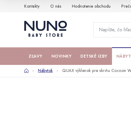
Prejsť
Kontakty
O nás
Hodnotenie obchodu
Preč
na
obsah
ZĽAVY
NOVINKY
DETSKÉ IZBY
NÁBYT
Domov
Nábytok
QUAX výklenok pre skriňu Cocoon W