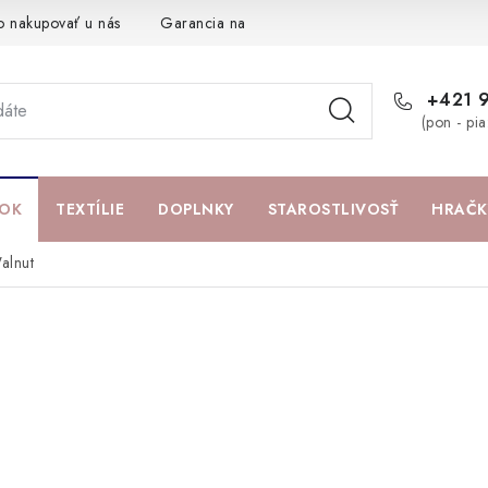
o nakupovať u nás
Garancia najlepšej ceny
Darčeková pouká
+421 
(pon - pi
OK
TEXTÍLIE
DOPLNKY
STAROSTLIVOSŤ
HRAČK
alnut