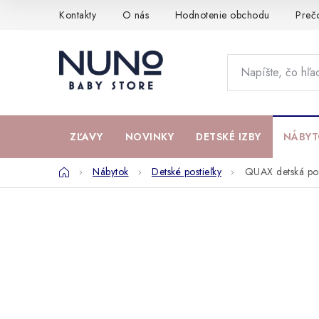
Prejsť
Kontakty
O nás
Hodnotenie obchodu
Preč
na
obsah
ZĽAVY
NOVINKY
DETSKÉ IZBY
NÁBYT
Domov
Nábytok
Detské postieľky
QUAX detská po