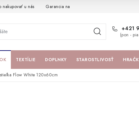
o nakupovať u nás
Garancia najlepšej ceny
Darčeková pouká
+421 
(pon - pi
OK
TEXTÍLIE
DOPLNKY
STAROSTLIVOSŤ
HRAČK
stieľka Flow White 120x60cm