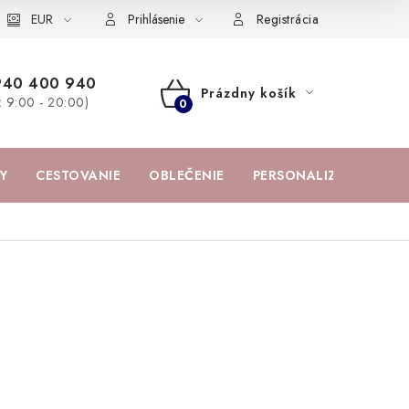
žka
EUR
Spolupráca s influencermi
BABY zoznam obľúbených prod
Prihlásenie
Registrácia
940 400 940
Prázdny košík
a: 9:00 - 20:00)
NÁKUPNÝ
KOŠÍK
Y
CESTOVANIE
OBLEČENIE
PERSONALIZOVANÉ PR