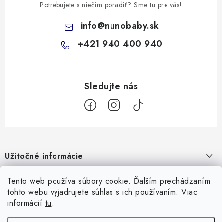
Potrebujete s niečím poradiť? Sme tu pre vás!
info
@
nunobaby.sk
+421 940 400 940
Z
á
Užitočné informácie
p
ä
Kontakty
Všetko o nákupe
Tento web používa súbory cookie. Ďalším prechádzaním
t
tohto webu vyjadrujete súhlas s ich používaním. Viac
O nás
i
10 Neuveriteľných tipov na zvládnutie refluxu u novorodencov, ktoré
informácií
tu
.
Facebook
e
Hodnotenie obchodu
vám pediatri nepovedia!