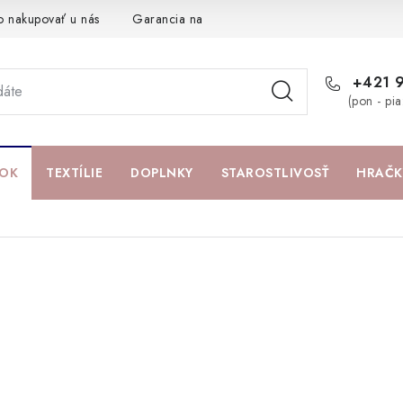
o nakupovať u nás
Garancia najlepšej ceny
Darčeková pouká
+421 
(pon - pi
OK
TEXTÍLIE
DOPLNKY
STAROSTLIVOSŤ
HRAČK