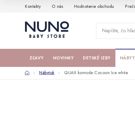
Prejsť
Kontakty
O nás
Hodnotenie obchodu
Preč
na
obsah
ZĽAVY
NOVINKY
DETSKÉ IZBY
NÁBYT
Domov
Nábytok
QUAX komoda Cocoon Ice white