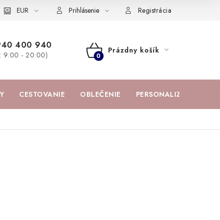
žka
EUR
Spolupráca s influencermi
BABY zoznam obľúbených prod
Prihlásenie
Registrácia
940 400 940
Prázdny košík
a: 9:00 - 20:00)
NÁKUPNÝ
KOŠÍK
Y
CESTOVANIE
OBLEČENIE
PERSONALIZOVANÉ PR