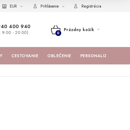
žka
EUR
Spolupráca s influencermi
BABY zoznam obľúbených prod
Prihlásenie
Registrácia
940 400 940
Prázdny košík
a: 9:00 - 20:00)
NÁKUPNÝ
KOŠÍK
Y
CESTOVANIE
OBLEČENIE
PERSONALIZOVANÉ PR