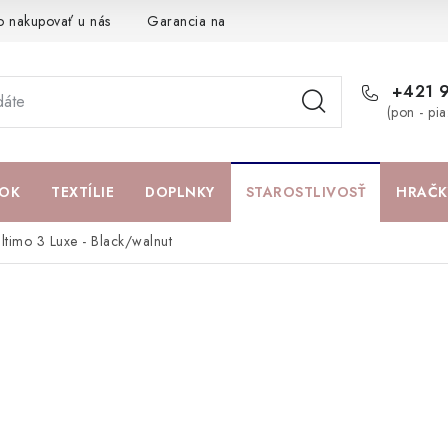
o nakupovať u nás
Garancia najlepšej ceny
Darčeková pouká
+421 
(pon - pi
OK
TEXTÍLIE
DOPLNKY
STAROSTLIVOSŤ
HRAČK
Ultimo 3 Luxe - Black/walnut