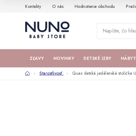
Prejsť
Kontakty
O nás
Hodnotenie obchodu
Preč
na
obsah
ZĽAVY
NOVINKY
DETSKÉ IZBY
NÁBYT
Domov
Starostlivosť
Quax detská jedálenská stolička 