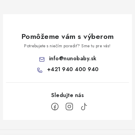
Pomôžeme vám s výberom
Potrebujete s niečím poradiť? Sme tu pre vás!
info
@
nunobaby.sk
+421 940 400 940
Z
á