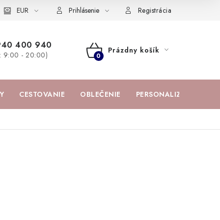
žka
EUR
Spolupráca s influencermi
BABY zoznam obľúbených prod
Prihlásenie
Registrácia
940 400 940
Prázdny košík
a: 9:00 - 20:00)
NÁKUPNÝ
KOŠÍK
Y
CESTOVANIE
OBLEČENIE
PERSONALIZOVANÉ PR