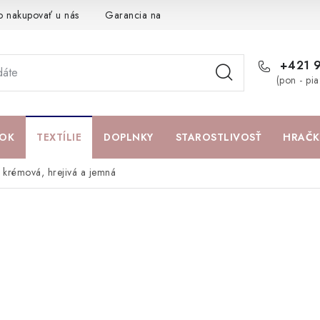
o nakupovať u nás
Garancia najlepšej ceny
Darčeková pouká
+421 
(pon - pi
OK
TEXTÍLIE
DOPLNKY
STAROSTLIVOSŤ
HRAČK
 krémová, hrejivá a jemná