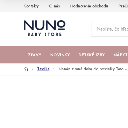
Prejsť
Kontakty
O nás
Hodnotenie obchodu
Preč
na
obsah
ZĽAVY
NOVINKY
DETSKÉ IZBY
NÁBYT
Domov
Textílie
Nanán zimná deka do postieľky Tato –