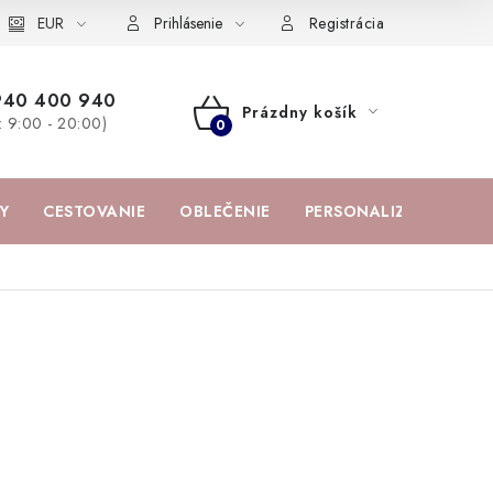
žka
EUR
Spolupráca s influencermi
BABY zoznam obľúbených prod
Prihlásenie
Registrácia
940 400 940
Prázdny košík
a: 9:00 - 20:00)
NÁKUPNÝ
KOŠÍK
Y
CESTOVANIE
OBLEČENIE
PERSONALIZOVANÉ PR