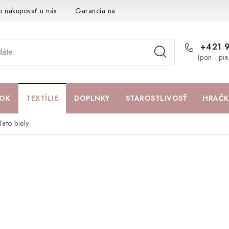
o nakupovať u nás
Garancia najlepšej ceny
Darčeková pouká
+421 
(pon - pi
OK
TEXTÍLIE
DOPLNKY
STAROSTLIVOSŤ
HRAČK
ato biely