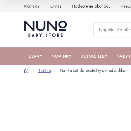
Prejsť
Kontakty
O nás
Hodnotenie obchodu
Preč
na
obsah
ZĽAVY
NOVINKY
DETSKÉ IZBY
NÁBYT
Domov
Textílie
Nanán set do postieľky s medvedíkom T