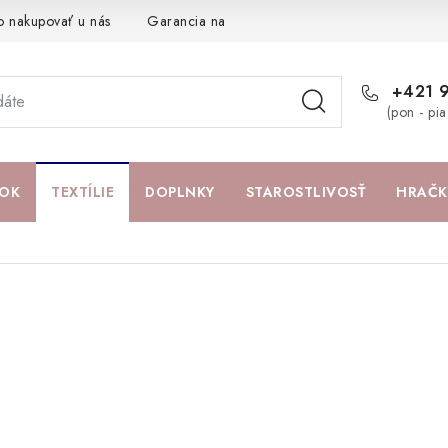
o nakupovať u nás
Garancia najlepšej ceny
Darčeková pouká
+421 
(pon - pi
OK
TEXTÍLIE
DOPLNKY
STAROSTLIVOSŤ
HRAČK