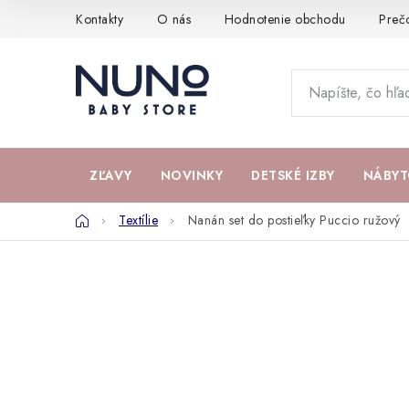
Prejsť
Kontakty
O nás
Hodnotenie obchodu
Preč
na
obsah
ZĽAVY
NOVINKY
DETSKÉ IZBY
NÁBYT
Domov
Textílie
Nanán set do postieľky Puccio ružový