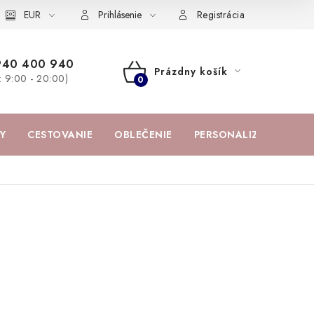
žka
EUR
Spolupráca s influencermi
BABY zoznam obľúbených prod
Prihlásenie
Registrácia
940 400 940
Prázdny košík
a: 9:00 - 20:00)
NÁKUPNÝ
KOŠÍK
Y
CESTOVANIE
OBLEČENIE
PERSONALIZOVANÉ PR