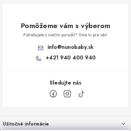
Pomôžeme vám s výberom
Potrebujete s niečím poradiť? Sme tu pre vás!
info
@
nunobaby.sk
+421 940 400 940
Z
á
Užitočné informácie
p