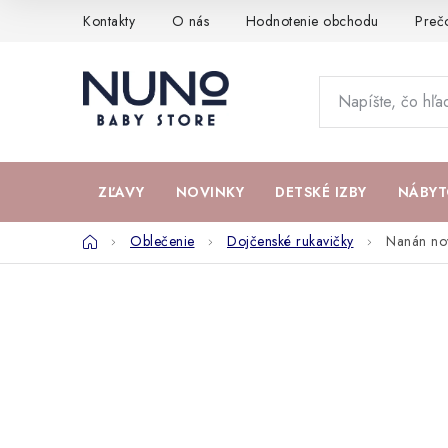
Prejsť
Kontakty
O nás
Hodnotenie obchodu
Preč
na
obsah
ZĽAVY
NOVINKY
DETSKÉ IZBY
NÁBYT
Domov
Oblečenie
Dojčenské rukavičky
Nanán no