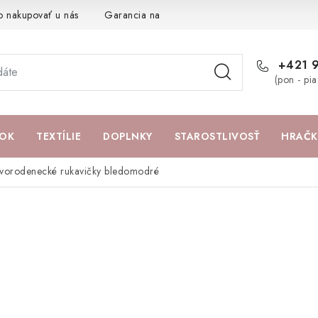
o nakupovať u nás
Garancia najlepšej ceny
Darčeková pouká
+421 
(pon - pi
OK
TEXTÍLIE
DOPLNKY
STAROSTLIVOSŤ
HRAČK
vorodenecké rukavičky bledomodré