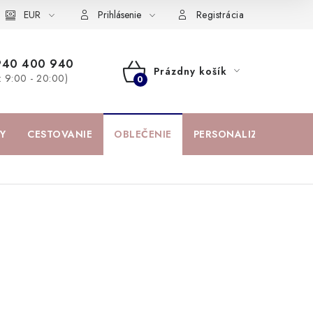
žka
EUR
Spolupráca s influencermi
BABY zoznam obľúbených prod
Prihlásenie
Registrácia
940 400 940
Prázdny košík
a: 9:00 - 20:00)
NÁKUPNÝ
KOŠÍK
Y
CESTOVANIE
OBLEČENIE
PERSONALIZOVANÉ PR