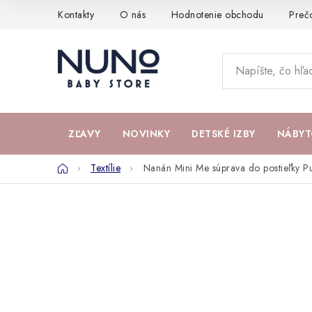
Prejsť
Kontakty
O nás
Hodnotenie obchodu
Preč
na
obsah
ZĽAVY
NOVINKY
DETSKÉ IZBY
NÁBYT
Domov
Textílie
Nanán Mini Me súprava do postieľky P