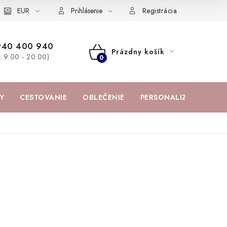
žka
EUR
Spolupráca s influencermi
BABY zoznam obľúbených prod
Prihlásenie
Registrácia
940 400 940
Prázdny košík
a: 9:00 - 20:00)
NÁKUPNÝ
KOŠÍK
Y
CESTOVANIE
OBLEČENIE
PERSONALIZOVANÉ PR