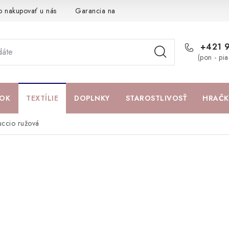
o nakupovať u nás
Garancia najlepšej ceny
Darčeková pouká
+421 
(pon - pi
OK
TEXTÍLIE
DOPLNKY
STAROSTLIVOSŤ
HRAČK
uccio ružová