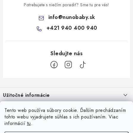
Potrebujete s niečím poradiť? Sme tu pre vás!
info
@
nunobaby.sk
+421 940 400 940
Z
á
Užitočné informácie
p
ä
Kontakty
Tento web používa súbory cookie. Ďalším prechádzaním
Všetko o nákupe
t
tohto webu vyjadrujete súhlas s ich používaním. Viac
O nás
i
10 Neuveriteľných tipov na zvládnutie refluxu u novorodencov, ktoré
informácií
tu
.
Facebook
e
Hodnotenie obchodu
vám pediatri nepovedia!