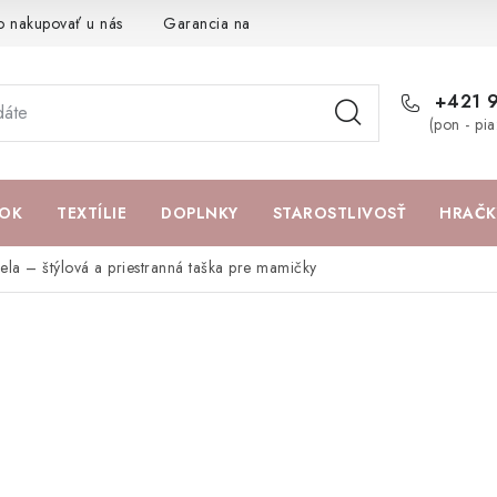
o nakupovať u nás
Garancia najlepšej ceny
Darčeková pouká
+421 
(pon - pi
OK
TEXTÍLIE
DOPLNKY
STAROSTLIVOSŤ
HRAČK
ela – štýlová a priestranná taška pre mamičky