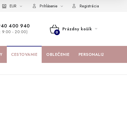
žka
EUR
Spolupráca s influencermi
BABY zoznam obľúbených prod
Prihlásenie
Registrácia
940 400 940
Prázdny košík
a: 9:00 - 20:00)
NÁKUPNÝ
KOŠÍK
Y
CESTOVANIE
OBLEČENIE
PERSONALIZOVANÉ PR