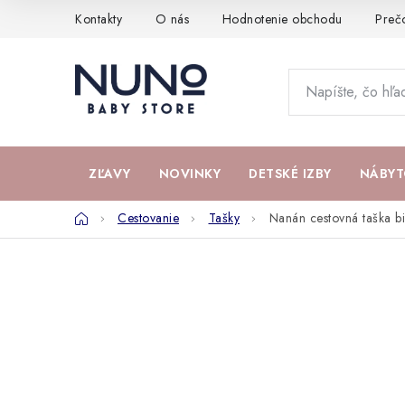
Prejsť
Kontakty
O nás
Hodnotenie obchodu
Preč
na
obsah
ZĽAVY
NOVINKY
DETSKÉ IZBY
NÁBYT
Domov
Cestovanie
Tašky
Nanán cestovná taška bi