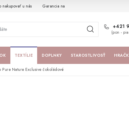
o nakupovať u nás
Garancia najlepšej ceny
Darčeková pouká
+421 
(pon - pi
OK
TEXTÍLIE
DOPLNKY
STAROSTLIVOSŤ
HRAČK
 Pure Nature Exclusive čokoládové