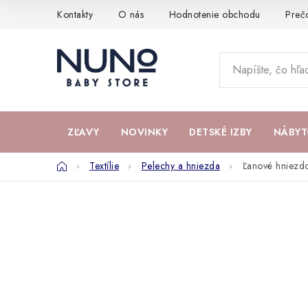
Prejsť
Kontakty
O nás
Hodnotenie obchodu
Preč
na
obsah
ZĽAVY
NOVINKY
DETSKÉ IZBY
NÁBYT
Domov
Textílie
Pelechy a hniezda
Ľanové hniezdo