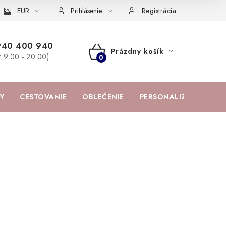
žka
EUR
Spolupráca s influencermi
BABY zoznam obľúbených prod
Prihlásenie
Registrácia
940 400 940
Prázdny košík
a: 9:00 - 20:00)
NÁKUPNÝ
KOŠÍK
Y
CESTOVANIE
OBLEČENIE
PERSONALIZOVANÉ PR