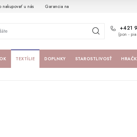
o nakupovať u nás
Garancia najlepšej ceny
Darčeková pouká
+421 
(pon - pi
OK
TEXTÍLIE
DOPLNKY
STAROSTLIVOSŤ
HRAČK