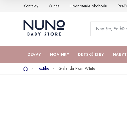
Prejsť
Kontakty
O nás
Hodnotenie obchodu
Preč
na
obsah
ZĽAVY
NOVINKY
DETSKÉ IZBY
NÁBYT
Domov
Textílie
Girlanda Pom White