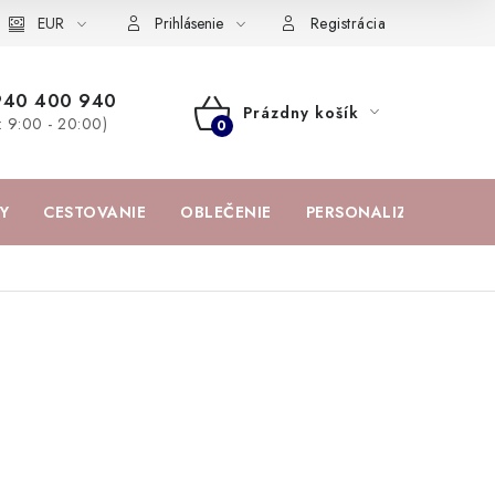
žka
EUR
Spolupráca s influencermi
BABY zoznam obľúbených prod
Prihlásenie
Registrácia
940 400 940
Prázdny košík
a: 9:00 - 20:00)
NÁKUPNÝ
KOŠÍK
Y
CESTOVANIE
OBLEČENIE
PERSONALIZOVANÉ PR