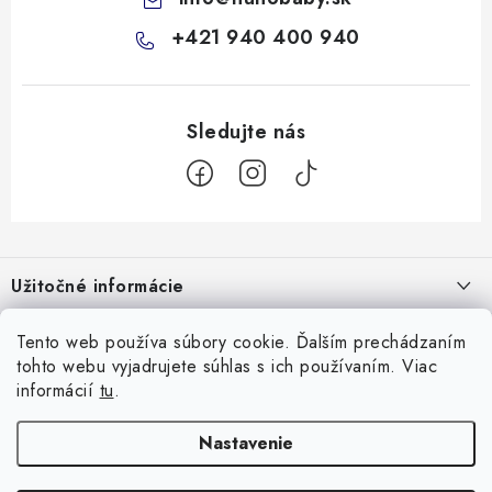
+421 940 400 940
Z
á
Užitočné informácie
p
ä
Kontakty
Všetko o nákupe
Tento web používa súbory cookie. Ďalším prechádzaním
t
tohto webu vyjadrujete súhlas s ich používaním. Viac
O nás
i
10 Neuveriteľných tipov na zvládnutie refluxu u novorodencov, ktoré
informácií
tu
.
Facebook
e
Hodnotenie obchodu
vám pediatri nepovedia!
Nastavenie
Prijímame online platby
Prečo nakupovať u nás
Doprava