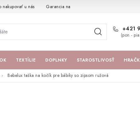
o nakupovať u nás
Garancia najlepšej ceny
Darčeková pouká
+421 
(pon - pi
OK
TEXTÍLIE
DOPLNKY
STAROSTLIVOSŤ
HRAČK
Bebelux taška na kočík pre bábiky so zipsom ružová