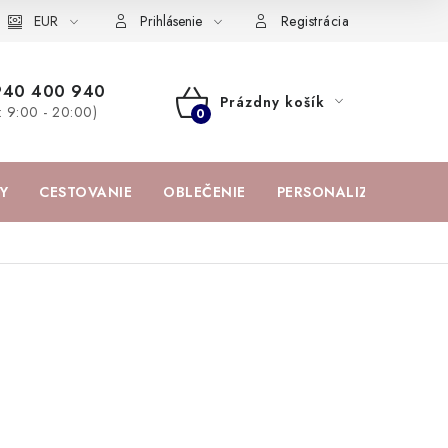
žka
EUR
Spolupráca s influencermi
BABY zoznam obľúbených prod
Prihlásenie
Registrácia
940 400 940
Prázdny košík
a: 9:00 - 20:00)
NÁKUPNÝ
KOŠÍK
Y
CESTOVANIE
OBLEČENIE
PERSONALIZOVANÉ PR