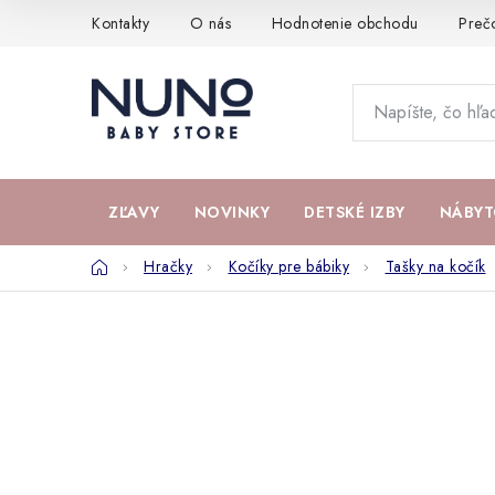
Prejsť
Kontakty
O nás
Hodnotenie obchodu
Preč
na
obsah
ZĽAVY
NOVINKY
DETSKÉ IZBY
NÁBYT
Domov
Hračky
Kočíky pre bábiky
Tašky na kočík