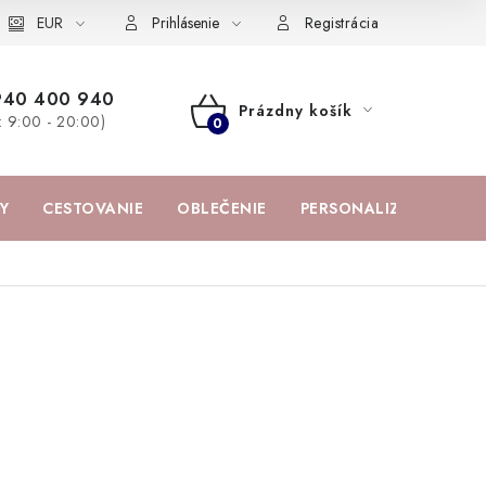
žka
EUR
Spolupráca s influencermi
BABY zoznam obľúbených prod
Prihlásenie
Registrácia
940 400 940
Prázdny košík
a: 9:00 - 20:00)
NÁKUPNÝ
KOŠÍK
Y
CESTOVANIE
OBLEČENIE
PERSONALIZOVANÉ PR