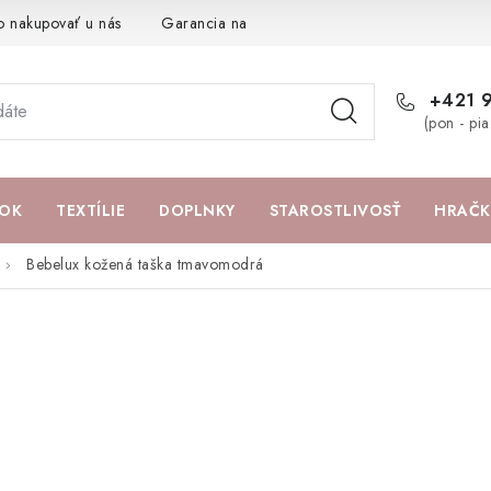
o nakupovať u nás
Garancia najlepšej ceny
Darčeková pouká
+421 
(pon - pi
OK
TEXTÍLIE
DOPLNKY
STAROSTLIVOSŤ
HRAČK
Bebelux kožená taška tmavomodrá