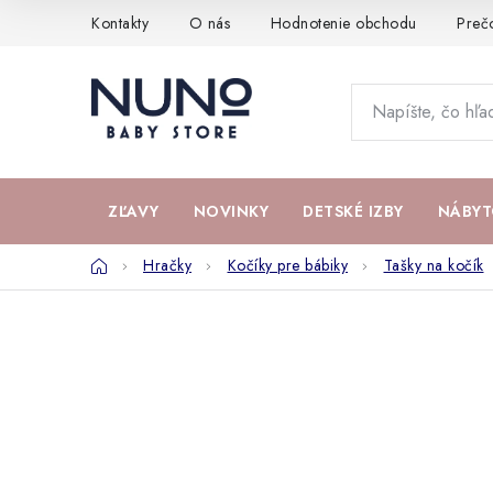
Prejsť
Kontakty
O nás
Hodnotenie obchodu
Preč
na
obsah
ZĽAVY
NOVINKY
DETSKÉ IZBY
NÁBYT
Domov
Hračky
Kočíky pre bábiky
Tašky na kočík