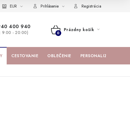
žka
EUR
Spolupráca s influencermi
BABY zoznam obľúbených prod
Prihlásenie
Registrácia
940 400 940
Prázdny košík
a: 9:00 - 20:00)
NÁKUPNÝ
KOŠÍK
Y
CESTOVANIE
OBLEČENIE
PERSONALIZOVANÉ PR