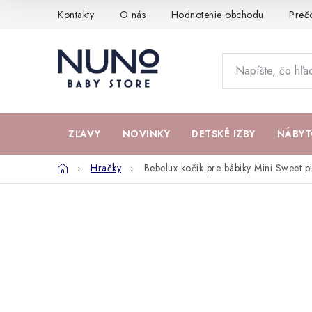
Prejsť
Kontakty
O nás
Hodnotenie obchodu
Preč
na
obsah
ZĽAVY
NOVINKY
DETSKÉ IZBY
NÁBYT
Domov
Hračky
Bebelux kočík pre bábiky Mini Sweet p