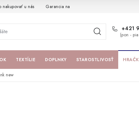
o nakupovať u nás
Garancia najlepšej ceny
Darčeková pouká
+421 
(pon - pi
OK
TEXTÍLIE
DOPLNKY
STAROSTLIVOSŤ
HRAČK
ink new