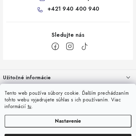
+421 940 400 940
Z
á
Užitočné informácie
p
ä
Kontakty
Všetko o nákupe
Tento web používa súbory cookie. Ďalším prechádzaním
t
tohto webu vyjadrujete súhlas s ich používaním. Viac
O nás
i
10 Neuveriteľných tipov na zvládnutie refluxu u novorodencov, ktoré
informácií
tu
.
Facebook
e
Hodnotenie obchodu
vám pediatri nepovedia!
Nastavenie
Prijímame online platby
Prečo nakupovať u nás
Doprava
Garancia najlepšej ceny