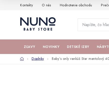
Prejsť
Kontakty
O nás
Hodnotenie obchodu
Preč
na
obsah
ZĽAVY
NOVINKY
DETSKÉ IZBY
NÁBYT
Domov
Doplnky
Baby´s only vankúš Star mentolový 