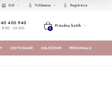
žka
EUR
Spolupráca s influencermi
BABY zoznam obľúbených prod
Prihlásenie
Registrácia
940 400 940
Prázdny košík
a: 9:00 - 20:00)
NÁKUPNÝ
KOŠÍK
Y
CESTOVANIE
OBLEČENIE
PERSONALIZOVANÉ PR