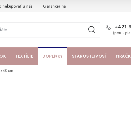
o nakupovať u nás
Garancia najlepšej ceny
Darčeková pouká
+421 
(pon - pi
OK
TEXTÍLIE
DOPLNKY
STAROSTLIVOSŤ
HRAČK
40x40cm