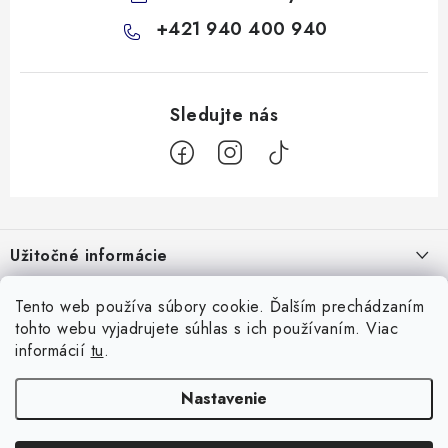
+421 940 400 940
Z
á
Užitočné informácie
p
ä
Kontakty
Všetko o nákupe
Tento web používa súbory cookie. Ďalším prechádzaním
t
tohto webu vyjadrujete súhlas s ich používaním. Viac
O nás
i
10 Neuveriteľných tipov na zvládnutie refluxu u novorodencov, ktoré
informácií
tu
.
Facebook
e
Hodnotenie obchodu
vám pediatri nepovedia!
Nastavenie
Prijímame online platby
Prečo nakupovať u nás
Doprava
Garancia najlepšej ceny